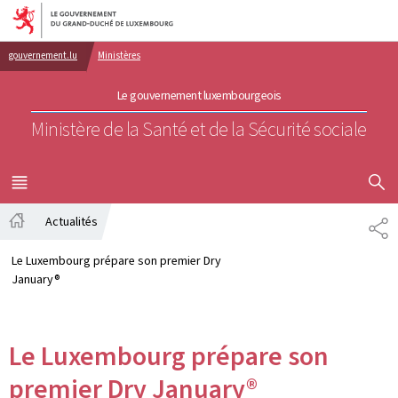
Aller au menu principal
Aller au contenu
gouvernement.lu
Ministères
Le gouvernement luxembourgeois
Ministère de la Santé et de la Sécurité sociale
AFFICHER
MENU
PRINCIPAL
Actualités
PA
Accueil
Le Luxembourg prépare son premier Dry
January®
Le Luxembourg prépare son
premier Dry January®