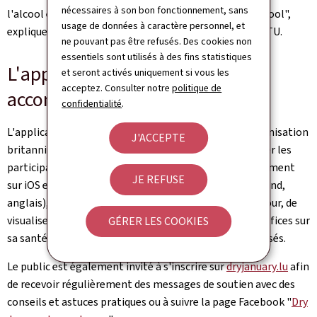
nécessaires à son bon fonctionnement, sans
l'alcool et de découvrir les bienfaits d'un mois sans alcool",
usage de données à caractère personnel, et
explique Dr Claude Besenius, chargée de direction du CTU.
ne pouvant pas être refusés. Des cookies non
essentiels sont utilisés à des fins statistiques
L'application
Try Dry
® pour
et seront activés uniquement si vous les
acceptez. Consulter notre
politique de
accompagner le défi
confidentialité
.
L'application officielle
Try Dry
®, développée par l'organisation
J'ACCEPTE
britannique
Alcohol Change UK
, a été conçue pour aider les
participants tout au long du mois. Disponible gratuitement
JE REFUSE
sur iOS et Android et en trois langues (français, allemand,
anglais), elle permet de suivre ses progrès jour après jour, de
visualiser les économies réalisées, de mesurer les bénéfices sur
GÉRER LES COOKIES
sa santé, et d'obtenir des encouragements personnalisés.
Le public est également invité à s'inscrire sur
dryjanuary
.lu
afin
de recevoir régulièrement des messages de soutien avec des
conseils et astuces pratiques ou à suivre la page Facebook "
Dry