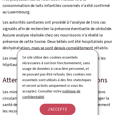
consommation de laits infantiles concernés n'a été confirmé
au Luxembourg.
Les autorités sanitaires ont procédé à l'analyse de trois cas
signalés afin de rechercher la présence éventuelle de céréulide.
Aucune analyse réalisée chez ces nourrissons n'a révélé la
présence de cette toxine. Deux bébés ont été hospitalisés pour
déshydratation, mais se sont depuis complètement rétablis.
Ce site utilise des cookies essentiels
Les investigations se poursuivent en collaboration avec les
nécessaires à son bon fonctionnement, sans
hôpitaux, les pédiatres et les laboratoires spécialisés.
usage de données à caractère personnel, et
ne pouvant pas être refusés. Des cookies non
Attention aux fausses informations
essentiels sont utilisés à des fins statistiques
et seront activés uniquement si vous les
acceptez. Consulter notre
politique de
Les ministères rappellent que certaines recommandations
confidentialité
.
circulant sur les réseaux sociaux peuvent mettre en danger la
santé des nourrissons. Il est essentiel de suivre exclusivement
J'ACCEPTE
les recommandations de son médecin traitant et les