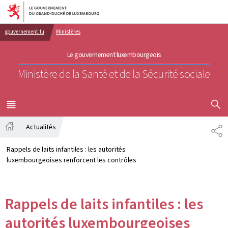
Aller au menu principal
Aller au contenu
gouvernement.lu
Ministères
Le gouvernement luxembourgeois
Ministère de la Santé et de la Sécurité sociale
AFFICHER
MENU
PRINCIPAL
Actualités
PA
Accueil
Rappels de laits infantiles : les autorités
luxembourgeoises renforcent les contrôles
Rappels de laits infantiles : les
autorités luxembourgeoises