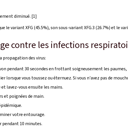
èrement diminué.
[1]
ue le variant XFG (45.5%), son sous-variant XFG.3
(26.7%) et le va
 contre les infections respiratoi
la propagation des virus:
avon pendant 30 secondes en frottant soigneusement les paumes, le
r lorsque vous toussez ou éternuez. Si vous n'avez pas de mouchoir
et lavez-vous ensuite les mains.
rs et poignées de main.
 épidémique.
aminer votre entourage.
ur pendant 10 minutes.