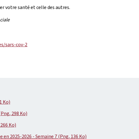
r votre santé et celle des autres.
ciale
es/sars-cov-2
1 Ko)
(Png, 298 Ko)
 266 Ko)
e en 2025-2026 - Semaine 7 (Png, 136 Ko)