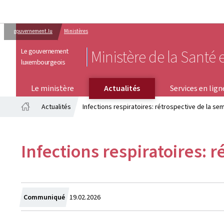
gouvernement.lu
Ministères
Le gouvernement
Ministère de la Santé e
luxembourgeois
SERVICES EN LIGNE
Le ministère
Actualités
Services en lign
Actualités
Infections respiratoires: rétrospective de la sem
Accueil
Infections respiratoires: 
Crée
Communiqué
19.02.2026
le