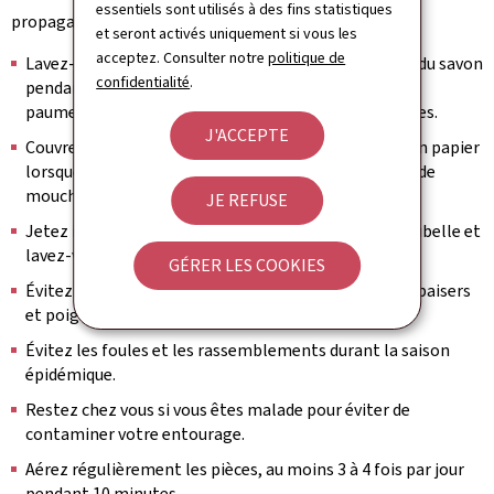
essentiels sont utilisés à des fins statistiques
propagation des virus:
et seront activés uniquement si vous les
acceptez. Consulter notre
politique de
Lavez-vous les mains régulièrement avec de l'eau et du savon
confidentialité
.
pendant 30 secondes en frottant soigneusement les
paumes, les doigts, le dos des mains et sous les ongles.
J'ACCEPTE
Couvrez-vous la bouche et le nez avec un mouchoir en papier
lorsque vous toussez ou éternuez. Si vous n'avez pas de
mouchoir, utilisez le creux de votre coude.
JE REFUSE
Jetez immédiatement les mouchoirs usagés à la poubelle et
lavez-vous ensuite les mains.
GÉRER LES COOKIES
Évitez les contacts physiques comme les accolades, baisers
et poignées de main.
Évitez les foules et les rassemblements durant la saison
épidémique.
Restez chez vous si vous êtes malade pour éviter de
contaminer votre entourage.
Aérez régulièrement les pièces, au moins 3 à 4 fois par jour
pendant 10 minutes.