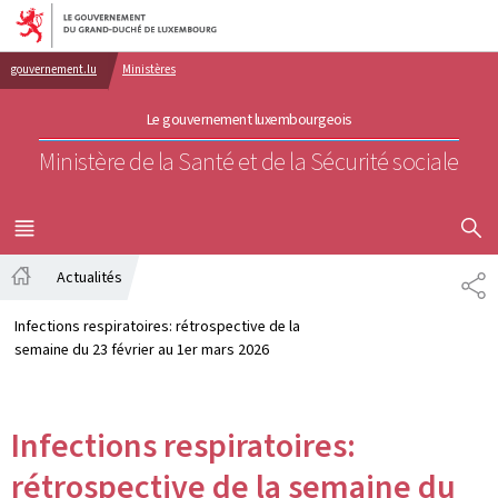
Aller au menu principal
Aller au contenu
gouvernement.lu
Ministères
Le gouvernement luxembourgeois
Ministère de la Santé et de la Sécurité sociale
AFFICHER
MENU
PRINCIPAL
Actualités
PA
Accueil
Infections respiratoires: rétrospective de la
semaine du 23 février au 1er mars 2026
Infections respiratoires:
rétrospective de la semaine du