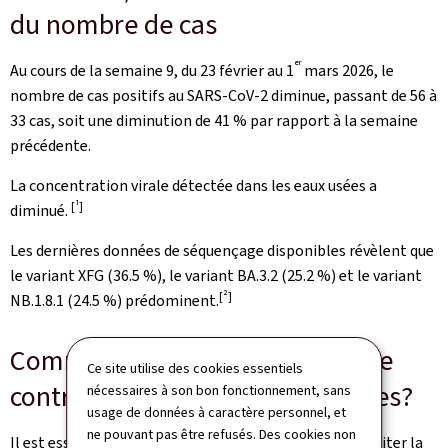
du nombre de cas
er
Au cours de la semaine 9, du 23 février au 1
mars 2026, le
nombre de cas positifs au SARS-CoV-2 diminue, passant de 56 à
33 cas, soit une diminution de 41 % par rapport à la semaine
précédente.
La concentration virale détectée dans les eaux usées a
[1]
diminué.
Les dernières données de séquençage disponibles révèlent que
le variant XFG (36.5 %), le variant BA.3.2 (25.2 %) et le variant
[2]
NB.1.8.1 (24.5 %) prédominent.
Comment se protéger davantage
Ce site utilise des cookies essentiels
contre les infections respiratoires?
nécessaires à son bon fonctionnement, sans
usage de données à caractère personnel, et
ne pouvant pas être refusés. Des cookies non
Il est essentiel d'adopter des gestes barrières pour limiter la