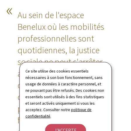
Au sein de l'espace
Benelux où les mobilités
professionnelles sont
quotidiennes, la justice
sociale ne peut s'arrêter
aux frontières. En signant
Ce site utilise des cookies essentiels
nécessaires à son bon fonctionnement, sans
ce Traité, nous nous
usage de données à caractère personnel, et
ne pouvant pas être refusés. Des cookies non
dotons d'un outil concret
essentiels sont utilisés à des fins statistiques
et seront activés uniquement si vous les
pour lutter contre les
acceptez. Consulter notre
politique de
confidentialité
.
fraudes transfrontalières,
J'ACCEPTE