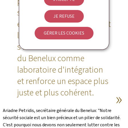
protéger les travailleurs et
soutenir les entreprises et
JE REFUSE
employeurs qui respectent
les règles. Ce Traité
GÉRER LES COOKIES
s'inscrit dans la tradition
du Benelux comme
laboratoire d'intégration
et renforce un espace plus
juste et plus cohérent.
Ariadne Petridis, secrétaire générale du Benelux: "Notre
sécurité sociale est un bien précieux et un pilier de solidarité.
C'est pourquoi nous devons non seulement lutter contre les