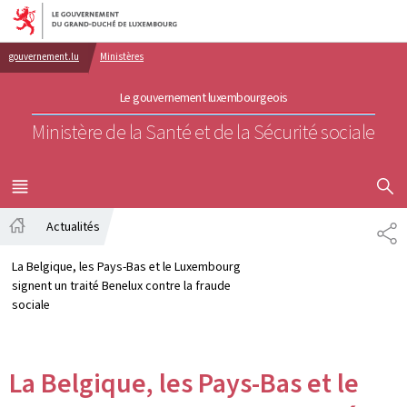
Aller au menu principal
Aller au contenu
gouvernement.lu
Ministères
Le gouvernement luxembourgeois
Ministère de la Santé et de la Sécurité sociale
AFFICHER
MENU
PRINCIPAL
Actualités
PA
Accueil
La Belgique, les Pays-Bas et le Luxembourg
signent un traité Benelux contre la fraude
sociale
La Belgique, les Pays-Bas et le