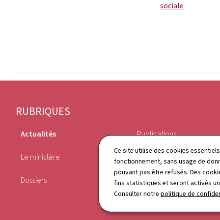
sociale
Pied
RUBRIQUES
de
Actualités
Publications
page
Ce site utilise des cookies essentie
Le ministère
Agenda
fonctionnement, sans usage de donné
pouvant pas être refusés. Des cookie
Dossiers
Annuaire
fins statistiques et seront activés u
Consulter notre
politique de confiden