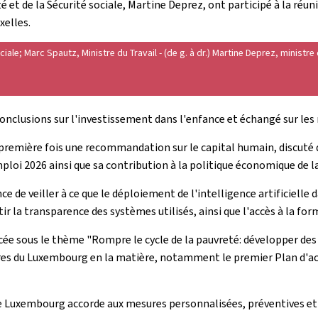
té et de la Sécurité sociale, Martine Deprez, ont participé à la réu
xelles.
ociale; Marc Spautz, Ministre du Travail - (de g. à dr.) Martine Deprez, ministr
nclusions sur l'investissement dans l'enfance et échangé sur les m
remière fois une recommandation sur le capital humain, discuté de 
ploi 2026 ainsi que sa contribution à la politique économique de l
e de veiller à ce que le déploiement de l'intelligence artificielle
antir la transparence des systèmes utilisés, ainsi que l'accès à la
lacée sous le thème "Rompre le cycle de la pauvreté: développer de
es du Luxembourg en la matière, notamment le premier Plan d'acti
 le Luxembourg accorde aux mesures personnalisées, préventives et