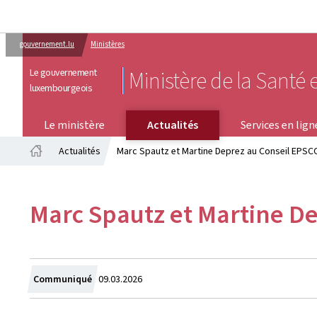
gouvernement.lu
Ministères
Le gouvernement
Ministère de la Santé e
luxembourgeois
SERVICES EN LIGNE
Le ministère
Actualités
Services en lign
Actualités
Marc Spautz et Martine Deprez au Conseil EPSC
Accueil
Marc Spautz et Martine D
Crée
Communiqué
09.03.2026
le