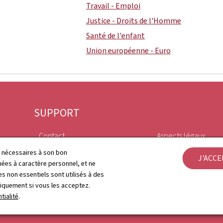
Travail - Emploi
Justice - Droits de l'Homme
Santé de l'enfant
Union européenne - Euro
SUPPORT
Contact
Aspects légaux
ls nécessaires à son bon
J'ACC
Plan du site
Déclaration d'access
es à caractère personnel, et ne
s non essentiels sont utilisés à des
À propos du site
Gestion des cookies
niquement si vous les acceptez.
tialité
.