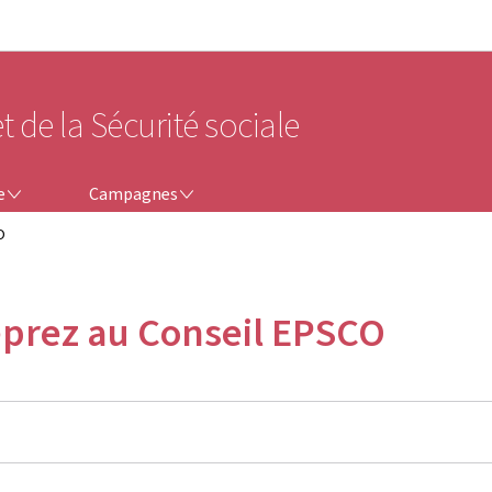
Aller au menu principal
Aller au contenu
t de la Sécurité sociale
CAMPAGNES
e
Campagnes
O
eprez au Conseil EPSCO