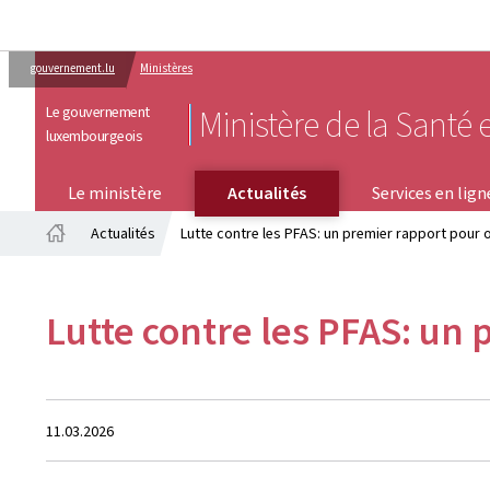
gouvernement.lu
Ministères
Le gouvernement
Ministère de la Santé e
luxembourgeois
SERVICES EN LIGNE
Le ministère
Actualités
Services en lign
Actualités
Lutte contre les PFAS: un premier rapport pour or
Accueil
Lutte contre les PFAS: un 
Crée
11.03.2026
le