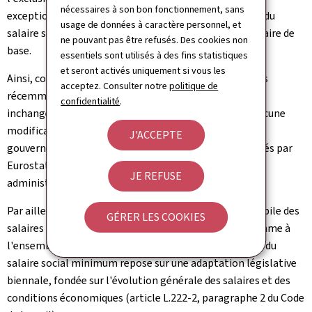
nécessaires à son bon fonctionnement, sans
exceptionnelles, ce qui est cohérent avec la définition du
usage de données à caractère personnel, et
salaire social minimum, qui constitue lui-même un salaire de
ne pouvant pas être refusés. Des cookies non
base.
essentiels sont utilisés à des fins statistiques
et seront activés uniquement si vous les
Ainsi, contrairement à certaines informations relayées
acceptez. Consulter notre
politique de
récemment, la méthodologie appliquée par l'IGSS est
confidentialité
.
inchangée depuis plus de dix ans et n'a fait l'objet d'aucune
modification récente. Les données utilisées par le
J'ACCEPTE
gouvernement reposent sur des chiffres officiels publiés par
Eurostat et calculés par l'IGSS à partir de données
JE REFUSE
administratives.
Par ailleurs, l'indexation automatique via l'échelle mobile des
GÉRER LES COOKIES
salaires s'applique au salaire social minimum tout comme à
l'ensemble des salaires. En parallèle, la revalorisation du
salaire social minimum repose sur une adaptation législative
biennale, fondée sur l'évolution générale des salaires et des
conditions économiques (article L.222-2, paragraphe 2 du Code