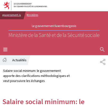
Aller au menu principal
Aller au contenu
gouvernement.lu
Ministères
Le gouvernement luxembourgeois
Ministère de la Santé et de la Sécurité sociale
AFFICHER
MENU
PRINCIPAL
Actualités
PA
Accueil
Salaire social minimum: le gouvernement
apporte des clarifications méthodologiques et
veut poursuivre les échanges
Salaire social minimum: le