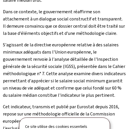
salaire médian brut.
Dans ce contexte, le gouvernement réaffirme son
attachement à un dialogue social constructif et transparent.
Il demeure convaincu que ce dossier central doit être traité sur
la base d'éléments objectifs et d'une méthodologie claire.
S'agissant de la directive européenne relative à des salaires
minimaux adéquats dans l'Union européenne, le
gouvernement renvoie à l'analyse détaillée de l'Inspection
générale de la sécurité sociale (IGSS), présentée dans le Cahier
méthodologique n° 7. Cette analyse examine divers indicateurs
permettant d'apprécier si le salaire social minimum garantit
un niveau de vie adéquat et confirme que celui fondé sur 60 %
du salaire médian constitue l'indicateur le plus pertinent.
Cet indicateur, transmis et publié par Eurostat depuis 2016,
repose sur une méthodologie officielle de la Commission
européenne. Celle-ci se limite aux salaires de base, à
Ce site utilise des cookies essentiels
l'exclusion des compléments, gratifications et primes