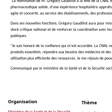
"La nomination de M. Grégory Gaudillot à la tête de la CNAL tr
pharmaceutique solide, d'une expérience hospitalière approfon
agile et concerté, au service des établissements, des profession
Dans ses nouvelles fonctions, Grégory Gaudillot aura pour miss
stock critique national et de renforcer la coordination avec les
publiques.
"Je suis honoré de la confiance qui m'est accordée. La CNAL re
produits essentiels, répondre aux besoins des médecins et des 
utilisation plus efficiente des ressources. Je me réjouis de po
Communiqué par le ministère de la Santé et de la Sécurité socia
Organisation
Thème
Ministère de la Santé et de la Sécurité