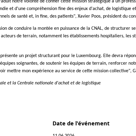
aduit notre volonté de confier cette mission stratégique à un profess
die et d'une compréhension fine des enjeux d'achat, de logistique et 
nels de santé et, in fine, des patients", Xavier Poos, président du con
ion de conduire la montée en puissance de la CNAL, de structurer ses 
 acteurs de terrain, notamment les établissements hospitaliers, les str
présente un projet structurant pour le Luxembourg. Elle devra répondr
équipes soignantes, de soutenir les équipes de terrain, renforcer not
uvoir mettre mon expérience au service de cette mission collective", 
le et la Centrale nationale d'achat et de logistique
Date de l'événement
11.06.2026