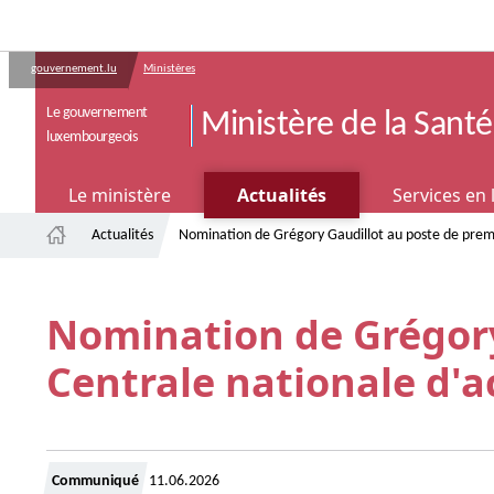
gouvernement.lu
Ministères
Le gouvernement
Ministère de la Santé 
luxembourgeois
SERVICES EN LIGNE
Le ministère
Actualités
Services en 
Actualités
Nomination de Grégory Gaudillot au poste de premie
Accueil
Nomination de Grégory 
Centrale nationale d'a
Crée
Communiqué
11.06.2026