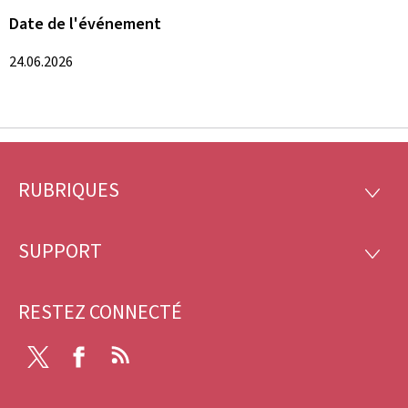
Date de l'événement
24.06.2026
RUBRIQUES
Pied
RUBRI
de
SUPPORT
SUPP
page
RESTEZ CONNECTÉ
X
Facebook
RSS