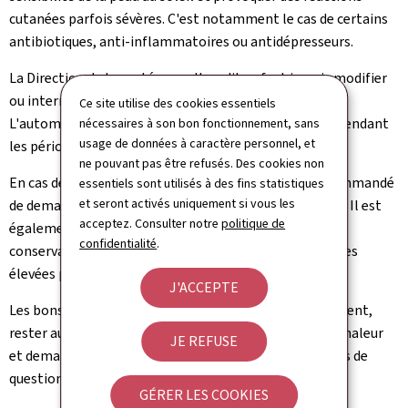
cutanées parfois sévères. C'est notamment le cas de certains
antibiotiques, anti‑inflammatoires ou antidépresseurs.
La Direction de la santé rappelle qu'il ne faut jamais modifier
ou interrompre un traitement sans avis médical.
Ce site utilise des cookies essentiels
L'automédication est particulièrement déconseillée pendant
nécessaires à son bon fonctionnement, sans
usage de données à caractère personnel, et
les périodes de forte chaleur.
ne pouvant pas être refusés. Des cookies non
En cas de doute concernant un traitement, il est recommandé
essentiels sont utilisés à des fins statistiques
et seront activés uniquement si vous les
de demander conseil à un médecin ou à un pharmacien. Il est
acceptez. Consulter notre
politique de
également important de respecter les conditions de
confidentialité
.
conservation des médicaments, certaines températures
élevées pouvant altérer leur qualité.
J'ACCEPTE
Les bons réflexes restent les mêmes: boire régulièrement,
rester au frais, éviter les expositions prolongées à la chaleur
JE REFUSE
et demander conseil à un professionnel de santé en cas de
question.
GÉRER LES COOKIES