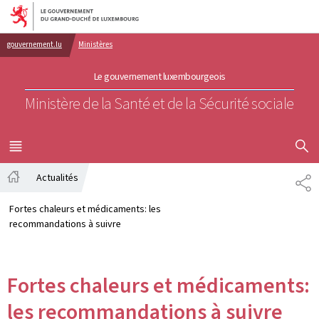
Aller au menu principal
Aller au contenu
gouvernement.lu
Ministères
Le gouvernement luxembourgeois
Ministère de la Santé et de la Sécurité sociale
AFFICHER
MENU
PRINCIPAL
Actualités
PA
Accueil
Fortes chaleurs et médicaments: les
recommandations à suivre
Fortes chaleurs et médicaments:
les recommandations à suivre