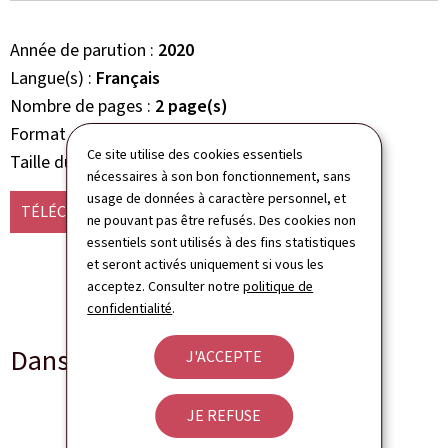
Année de parution
2020
Langue(s)
Français
Nombre de pages
2 page(s)
Format du document
Pdf
Ce site utilise des cookies essentiels
Taille du fichier
735 Ko
nécessaires à son bon fonctionnement, sans
usage de données à caractère personnel, et
TÉLÉCHARGER
(FR, PDF - 735 KO)
ne pouvant pas être refusés. Des cookies non
essentiels sont utilisés à des fins statistiques
et seront activés uniquement si vous les
acceptez. Consulter notre
politique de
confidentialité
.
Dans d'autres langues
J'ACCEPTE
JE REFUSE
Formular Artikel 16