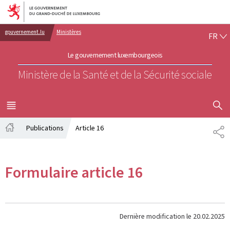
Aller au menu principal
Aller au contenu
FR
gouvernement.lu
Ministères
FR
Le gouvernement luxembourgeois
Ministère de la Santé et de la Sécurité sociale
AFFICHER
MENU
PRINCIPAL
Publications
Article 16
PA
Accueil
Formulaire article 16
Dernière modification le
20.02.2025