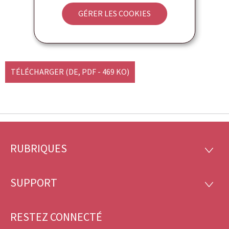
Langue(s)
Allemand
GÉRER LES COOKIES
2 page(s)
Pdf
469 Ko
TÉLÉCHARGER
(DE, PDF - 469 KO)
RUBRIQUES
Pied
RUBRI
de
SUPPORT
SUPP
page
RESTEZ CONNECTÉ