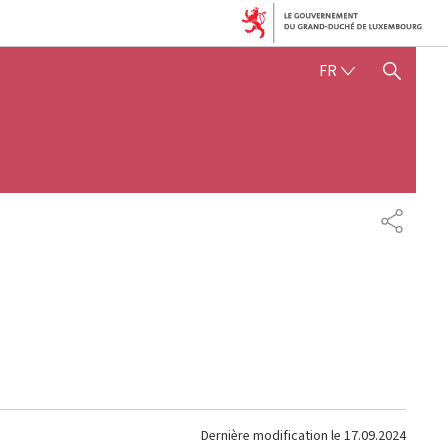
FRANÇAIS
FR
AFFICHER / MASQUER 
PARTAG
Dernière modification le
17.09.2024