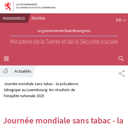
Aller au menu principal
Aller au contenu
FR
gouvernement.lu
Ministères
FR
Le gouvernement luxembourgeois
Ministère de la Santé et de la Sécurité sociale
AFFICHER
MENU
PRINCIPAL
Actualités
PA
Accueil
Journée mondiale sans tabac - la prévalence
tabagique au Luxembourg: les résultats de
l'enquête nationale 2025
Journée mondiale sans tabac - la