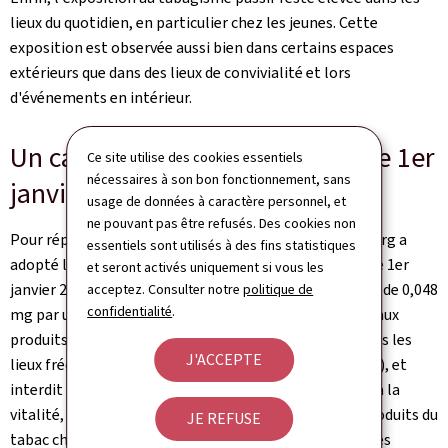
lieux du quotidien, en particulier chez les jeunes. Cette
exposition est observée aussi bien dans certains espaces
extérieurs que dans des lieux de convivialité et lors
d'événements en intérieur.
Un cadre légal renforcé depuis le 1er
Ce site utilise des cookies essentiels
nécessaires à son bon fonctionnement, sans
janvier 2026
usage de données à caractère personnel, et
ne pouvant pas être refusés. Des cookies non
Pour répondre à certains de ces constats, le Luxembourg a
essentiels sont utilisés à des fins statistiques
adopté la loi du 28 novembre 2025, entrée en vigueur le 1er
et seront activés uniquement si vous les
janvier 2026. Elle fixe une teneur maximale en nicotine de 0,048
acceptez. Consulter notre
politique de
confidentialité
.
mg par unité pour les sachets de nicotine et les nouveaux
produits nicotiniques, interdit leur consommation dans les
J'ACCEPTE
lieux fréquentés par les jeunes (écoles, terrains de jeux), et
interdit les additifs stimulants associés à l'énergie et à la
vitalité, comme la caféine, la taurine ou le CBD. Les produits du
JE REFUSE
tabac chauffés sont alignés sur les règles des cigarettes