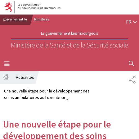
Aller au menu principal
Aller au contenu
FR
gouvernement.lu
Ministères
FR
Le gouvernement luxembourgeois
Ministère de la Santé et de la Sécurité sociale
AFFICHER
MENU
PRINCIPAL
Actualités
PA
Accueil
Une nouvelle étape pour le développement des
soins ambulatoires au Luxembourg
Une nouvelle étape pour le
développement des soins