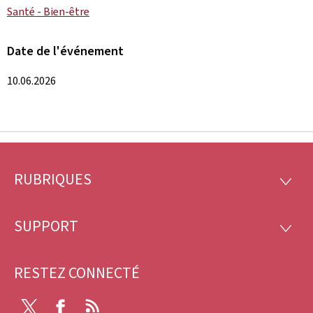
Santé - Bien-être
Date de l'événement
10.06.2026
RUBRIQUES
Pied
RUBRI
de
SUPPORT
SUPP
page
RESTEZ CONNECTÉ
X
Facebook
RSS