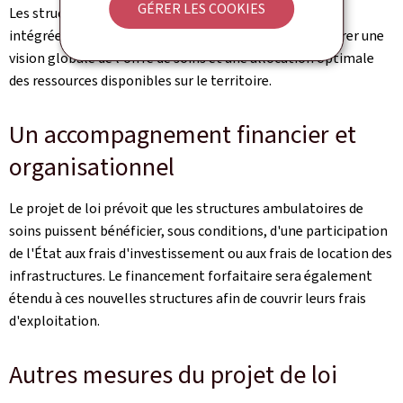
GÉRER LES COOKIES
Les structures ambulatoires de soins seront en outre
intégrées dans la carte sanitaire nationale, afin d'assurer une
vision globale de l'offre de soins et une allocation optimale
des ressources disponibles sur le territoire.
Un accompagnement financier et
organisationnel
Le projet de loi prévoit que les structures ambulatoires de
soins puissent bénéficier, sous conditions, d'une participation
de l'État aux frais d'investissement ou aux frais de location des
infrastructures. Le financement forfaitaire sera également
étendu à ces nouvelles structures afin de couvrir leurs frais
d'exploitation.
Autres mesures du projet de loi